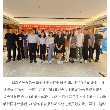
创京检测
作为一家专注于
医疗器械
检测认证
和服务的企业，将
继续秉持
“
专业
、
严谨
、
高效
”的
服务
理念，不断加强
自身资质能力
，
提升
设备设施
，优化服务体验，为客户提供高品质的检测服务，为推
动我国体外诊断
IVD设备的发展和标准化进程贡献力量。同时，赵华