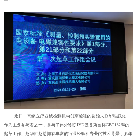
近日，
高级
医疗器械
检测机构
创京检测
的创始人赵华胜赵总，
作为主要参与者之一，参与了体外诊断
IVD设备新国标GBT18268的
起草工作。赵华胜赵总拥有丰富的行业经验和专业的技术背景，多年