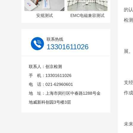
的
安规测试
EMC电磁兼容测试
检
联系热线
13301611026
展
联系人：创京检测
手 机：13301611026
支
电 话：021-62960601
作
地 址：上海市闵行区中春路1288号金
地威新科创园3号楼3层
未