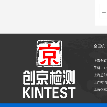
上
全国统
上海创京
手机：133
上海总部
工作时间：
上海创