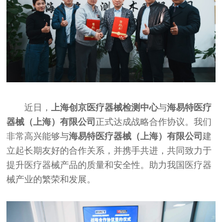
近日，
上海创京
医疗器械
检测中心
与
海易特
医疗
器械
（上海）有限公司
正式达成战略合作协议。我们
非常高兴能够与
海易特
医疗器械
（上海）有限公司
建
立起长期友好的合作关系，并携手共进，共同致力于
提升
医疗器械
产品的质量和安全性。助力我国
医疗器
械
产业的繁荣和发展。