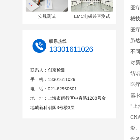
医
安规测试
EMC电磁兼容测试
械
医
虽
联系热线
13301611026
不
对
联系人：创京检测
结
手 机：13301611026
医
电 话：021-62960601
需
地 址：上海市闵行区中春路1288号金
"上
地威新科创园3号楼3层
CN
影
设