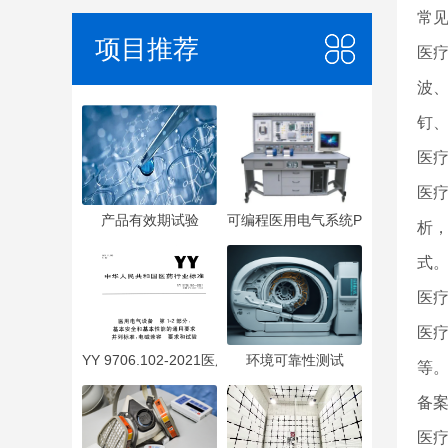
常
项目推荐
医
波
钉
医
医
产品有效期试验
可编程医用电气系统PEMS
析
式
医
医
YY 9706.102-2021医用电气设备 第1-2部分：基本安全
环境可靠性测试
等
备
医