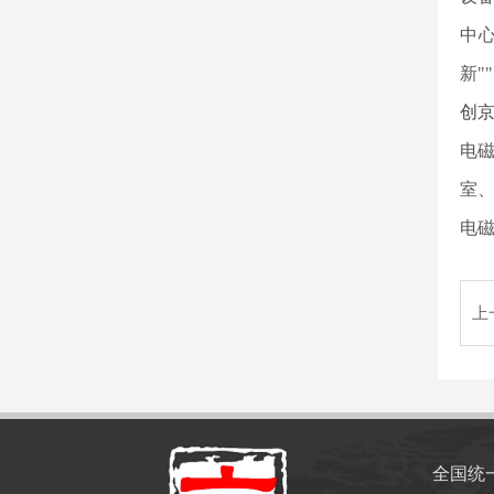
中
新"
创
电
室
电磁
上
全国统