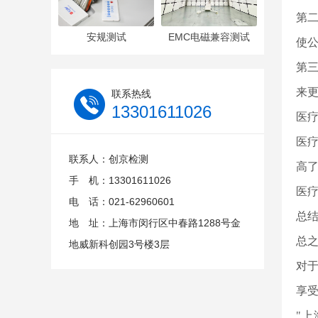
第
安规测试
EMC电磁兼容测试
使
第
来
联系热线
13301611026
医
医
联系人：创京检测
高
手 机：13301611026
医
电 话：021-62960601
总
地 址：上海市闵行区中春路1288号金
总
地威新科创园3号楼3层
对
享
"上