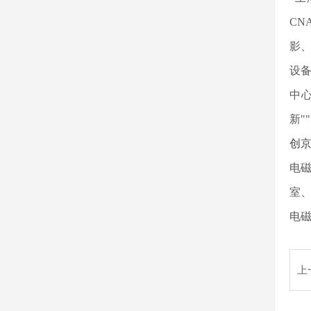
CN
影
设
中
新"
创
电
室
电磁
上