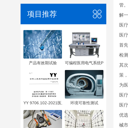
管
项目推荐
解
医
医
首
检
产品有效期试验
可编程医用电气系统PEMS
其
策
为
医
YY 9706.102-2021医用电气设备 第1-2部分：基本安全
环境可靠性测试
医
优
械