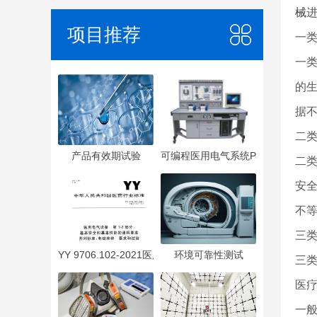
械
项目推荐
一
一
的生
据
二
产品有效期试验
可编程医用电气系统PEMS
二
安全
不
三
YY 9706.102-2021医用电气设备 第1-2部分：基本安全
环境可靠性测试
三
医
一般