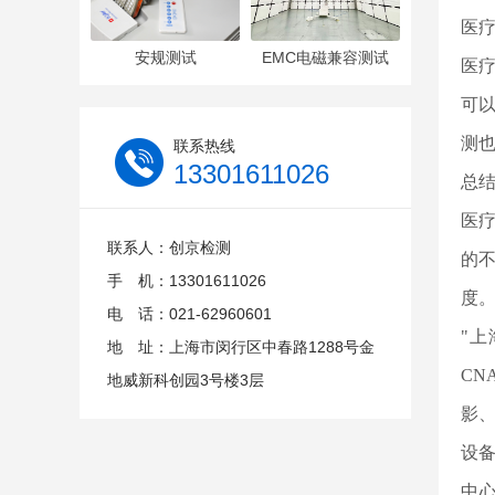
医
安规测试
EMC电磁兼容测试
医
可
测
联系热线
13301611026
总
医
联系人：创京检测
的
手 机：13301611026
度
电 话：021-62960601
"上
地 址：上海市闵行区中春路1288号金
CN
地威新科创园3号楼3层
影
设
中