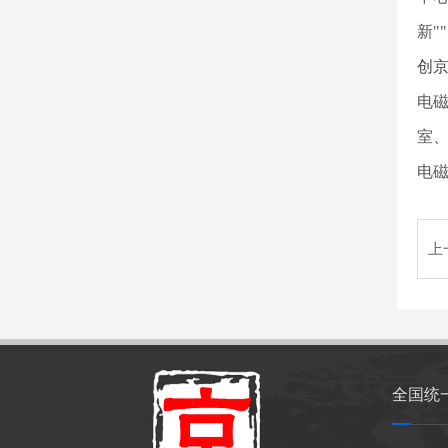
新"
创
电
室
电磁
上
全国统