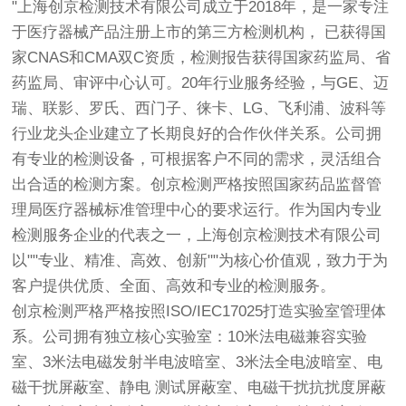
"上海
创京检测
技术有限公司成立于2018年，是一家专注
于医疗器械产品注册上市的第三方检测机构， 已获得国
家CNAS和CMA双C资质，检测报告获得国家药监局、省
药监局、审评中心认可。20年行业服务经验，与GE、迈
瑞、联影、罗氏、西门子、徕卡、LG、飞利浦、波科等
行业龙头企业建立了长期良好的合作伙伴关系。公司拥
有专业的检测设备，可根据客户不同的需求，灵活组合
出合适的检测方案。
创京检测
严格按照国家药品监督管
理局医疗器械标准管理中心的要求运行。作为国内专业
检测服务企业的代表之一，上海
创京检测
技术有限公司
以""专业、精准、高效、创新""为核心价值观，致力于为
客户提供优质、全面、高效和专业的检测服务。
创京检测
严格严格按照ISO/IEC17025打造实验室管理体
系。公司拥有独立核心实验室：10米法电磁兼容实验
室、3米法电磁发射半电波暗室、3米法全电波暗室、电
磁干扰屏蔽室、静电 测试屏蔽室、电磁干扰抗扰度屏蔽