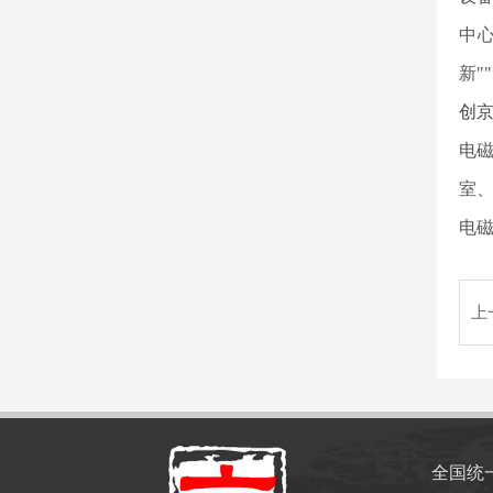
中
新"
创
电
室
电磁
上
全国统