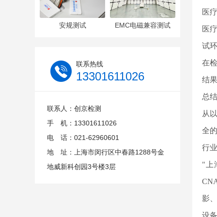
医
安规测试
EMC电磁兼容测试
医
试
在
联系热线
13301611026
结
总
联系人：创京检测
从
手 机：13301611026
全
电 话：021-62960601
行
地 址：上海市闵行区中春路1288号金
"上
地威新科创园3号楼3层
CN
影
设