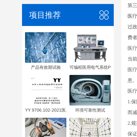
第
项目推荐
医
过
费
医
当
产品有效期试验
可编程医用电气系统PEMS
医
患
医
1
YY 9706.102-2021医用电气设备 第1-2部分：基本安全
环境可靠性测试
而
2
保