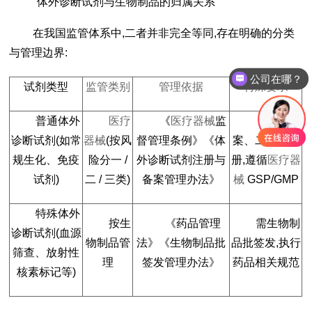
体外诊断试剂与生物制品的归属关系
在我国监管体系中,二者并非完全等同,存在明确的分类
与管理边界:
公司在哪？
试剂类型
监管类别
管理依据
特殊要求
普通体外
医疗
《
医疗器械
监
一类备
诊断试剂(如常
器械
(按风
督管理条例》《体
案、二三类注
规生化、免疫
险分一 /
外诊断试剂注册与
册,遵循
医疗器
试剂)
二 / 三类)
备案管理办法》
械
GSP/GMP
特殊体外
按生
《药品管理
需生物制
诊断试剂(血源
物制品管
法》《生物制品批
品批签发,执行
筛查、放射性
理
签发管理办法》
药品相关规范
核素标记等)