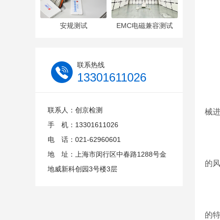
安规测试
EMC电磁兼容测试
医
那
联系热线
13301611026
1
联系人：创京检测
械
手 机：13301611026
电 话：021-62960601
2
地 址：上海市闵行区中春路1288号金
的
地威新科创园3号楼3层
3
的