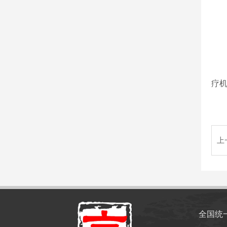
医
疗
上
全国统