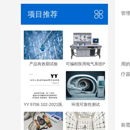
项目推荐
管
产品有效期试验
可编程医用电气系统PEMS
用
疗
二
YY 9706.102-2021医用电气设备 第1-2部分：基本安全
环境可靠性测试
二
前