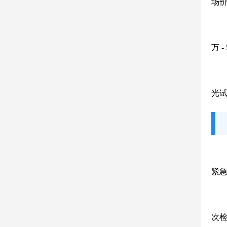
场价
万 
光试
紧
次