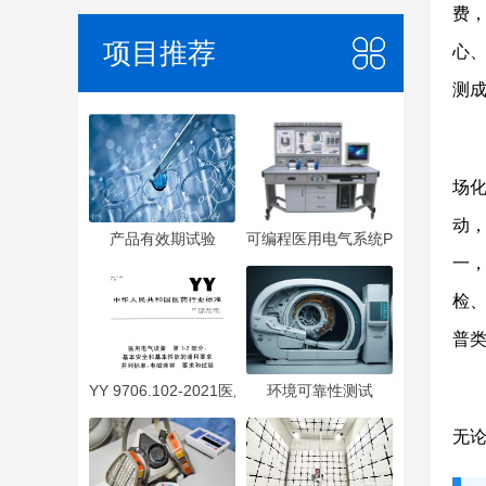
费
项目推荐
心
测
场
动
产品有效期试验
可编程医用电气系统PEMS
一
检
普
YY 9706.102-2021医用电气设备 第1-2部分：基本安全
环境可靠性测试
无