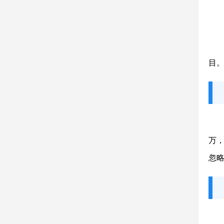
目
万，
忽略