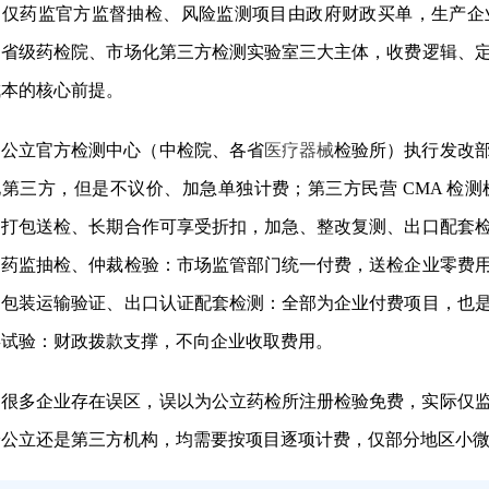
，仅药监官方监督抽检、风险监测项目由政府财政买单，生产企
、省级药检院、市场化第三方检测实验室三大主体，收费逻辑、
成本的核心前提。
公立官方检测中心（中检院、各省
医疗器械
检验所）执行发改
化第三方，但是不议价、加急单独计费；第三方民营 CMA 检
，打包送检、长期合作可享受折扣，加急、整改复测、出口配套
，
药监抽检、仲裁检验
：市场监管部门统一付费，送检企业零费
、包装运输验证、出口认证配套检测
：全部为企业付费项目，也
类试验：财政拨款支撑，不向企业收取费用。
和基本性能的通用要求 并列标准：···
很多企业存在误区，误以为公立药检所注册检验免费，实际仅
论公立还是第三方机构，均需要按项目逐项计费，仅部分地区小