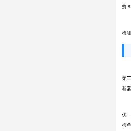
费 
检测
第三
新
优，
检