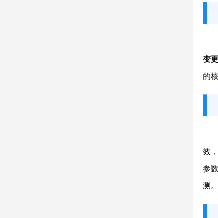
变
的
效
参
测