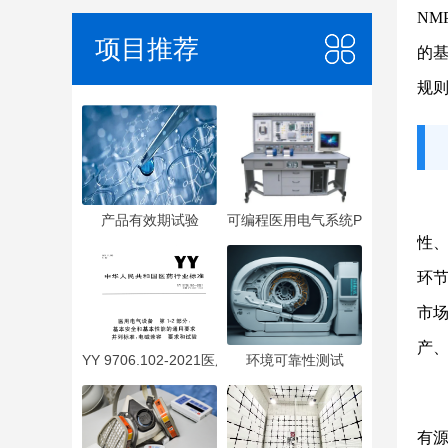
N
项目推荐
的
规
产品有效期试验
可编程医用电气系统PEMS
性
环
市
产
YY 9706.102-2021医用电气设备 第1-2部分：基本安全
环境可靠性测试
有