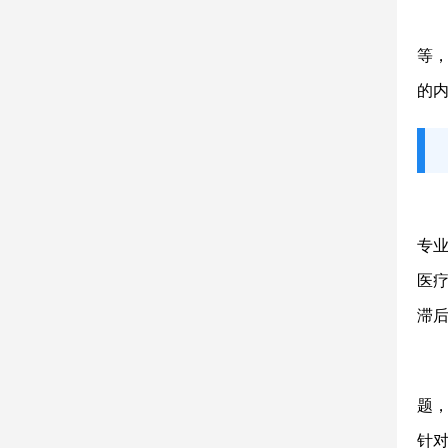
等
的
专
医
滞
题
针