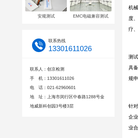
机
安规测试
EMC电磁兼容测试
度
疗
联系热线
13301611026
测
具备
联系人：创京检测
手 机：13301611026
规
电 话：021-62960601
地 址：上海市闵行区中春路1288号金
地威新科创园3号楼3层
针对
企
业