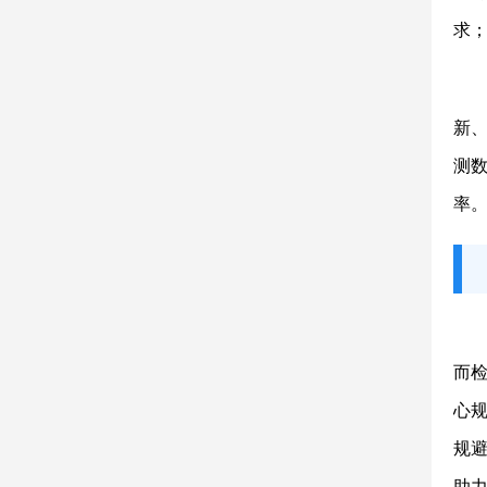
求
新
测
率
而
心规
规
助