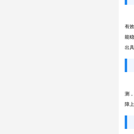
有效
能
出
测
障