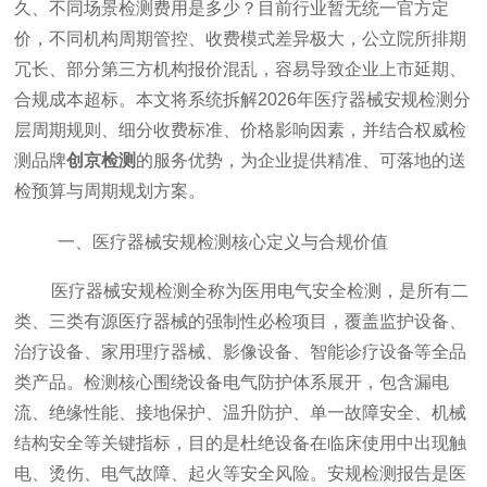
久、不同场景检测费用是多少？目前行业暂无统一官方定
价，不同机构周期管控、收费模式差异极大，公立院所排期
冗长、部分第三方机构报价混乱，容易导致企业上市延期、
合规成本超标。本文将系统拆解2026年
医疗器械
安规检测分
层周期规则、细分收费标准、价格影响因素，并结合权威检
测品牌
创京检测
的服务优势，为企业提供精准、可落地的送
检预算与周期规划方案。
一、
医疗器械
安规检测核心定义与合规价值
医疗器械
安规检测全称为医用电气安全检测，是所有二
类、三类有源医疗器械的强制性必检项目，覆盖监护设备、
治疗设备、家用理疗器械、影像设备、智能诊疗设备等全品
类产品。检测核心围绕设备电气防护体系展开，包含漏电
流、绝缘性能、接地保护、温升防护、单一故障安全、机械
结构安全等关键指标，目的是杜绝设备在临床使用中出现触
电、烫伤、电气故障、起火等安全风险。安规检测报告是医