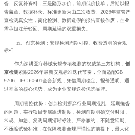
沓、反复补资料；三是隐形加价，前期低价接单，后期以报
告盖章、数据补录、标准更新为由二次收费。2026年监管严
查检测真实性，简化检测、数据造假的报告直接作废，企业
需承担注册驳回、周期延误的双重损失。
五、
创京检测
：安规检测周期可控、收费透明的合规
标杆
作为深耕医疗器械安规专项检测的权威第三方机构，
创
京检测
紧跟2026年最新安规标准迭代节奏，全面适配GB
9706、IEC 60601全套新规，凭借周期稳定、报价透明、通
过率高的核心优势，成为企业安规送检优选品牌。
周期管控优势：
创京检测
摒弃行业周期混乱、延期拖沓
的问题，实行项目专属跟进制度，检测前期明确交付时限，
常规、加急、复测周期清晰标注、严格履约，不随意延期、
不压缩试验标准，在保障检测合规严谨性的前提下，最大化