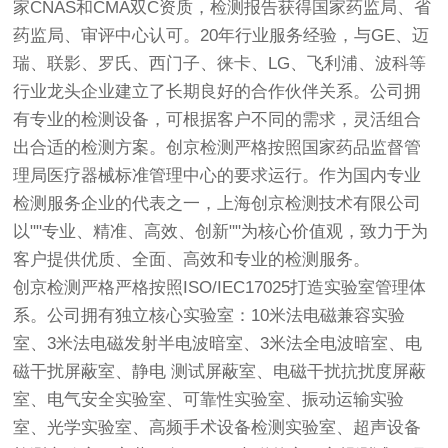
家CNAS和CMA双C资质，检测报告获得国家药监局、省
药监局、审评中心认可。20年行业服务经验，与GE、迈
瑞、联影、罗氏、西门子、徕卡、LG、飞利浦、波科等
行业龙头企业建立了长期良好的合作伙伴关系。公司拥
有专业的检测设备，可根据客户不同的需求，灵活组合
出合适的检测方案。
创京检测
严格按照国家药品监督管
理局医疗器械标准管理中心的要求运行。作为国内专业
检测服务企业的代表之一，上海
创京检测
技术有限公司
以""专业、精准、高效、创新""为核心价值观，致力于为
客户提供优质、全面、高效和专业的检测服务。
创京检测
严格严格按照ISO/IEC17025打造实验室管理体
系。公司拥有独立核心实验室：10米法电磁兼容实验
室、3米法电磁发射半电波暗室、3米法全电波暗室、电
磁干扰屏蔽室、静电 测试屏蔽室、电磁干扰抗扰度屏蔽
室、电气安全实验室、可靠性实验室、振动运输实验
室、光学实验室、高频手术设备检测实验室、超声设备