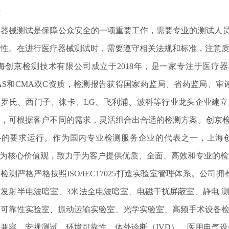
结
疗器械测试是保障公众安全的一项重要工作，需要专业的测试人
靠性。在进行医疗器械测试时，需要遵守相关法规和标准，注意
海
创京检测
技术有限公司成立于2018年，是一家专注于医疗
AS和CMA双C资质，检测报告获得国家药监局、省药监局、审
、罗氏、西门子、徕卡、LG、飞利浦、波科等行业龙头企业建
备，可根据客户不同的需求，灵活组合出合适的检测方案。
创京
心的要求运行。作为国内专业检测服务企业的代表之一，上海
"为核心价值观，致力于为客户提供优质、全面、高效和专业的
京检测
严格严格按照ISO/IEC17025打造实验室管理体系。公
磁发射半电波暗室、3米法全电波暗室、电磁干扰屏蔽室、静电 
、可靠性实验室、振动运输实验室、光学实验室、高频手术设备检
兼容、安规测试、环境可靠性、体外诊断（IVD）、医用电气设