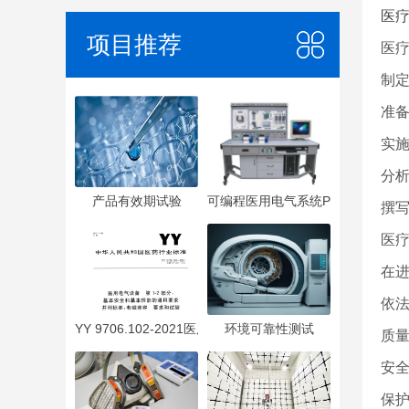
医
项目推荐
医
制
准
实
分
产品有效期试验
可编程医用电气系统PEMS
撰
医
在
依
YY 9706.102-2021医用电气设备 第1-2部分：基本安全
环境可靠性测试
质
安
保