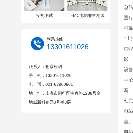
总
安规测试
EMC电磁兼容测试
医
可
"上
联系热线
13301611026
CN
影
联系人：创京检测
设
手 机：13301611026
中
电 话：021-62960601
新"
地 址：上海市闵行区中春路1288号金
创
地威新科创园3号楼3层
电
室
电磁