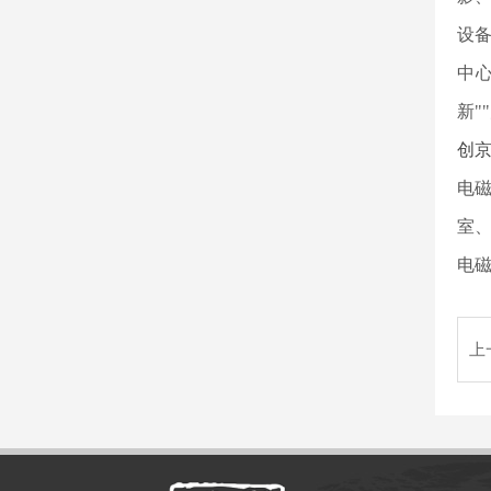
设
中
新"
创
电
室
电磁
上