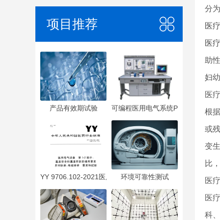
分为
项目推荐
医
医
助
妇
医
产品有效期试验
可编程医用电气系统PEMS
根
或
变
比
YY 9706.102-2021医用电气设备 第1-2部分：基本安全
环境可靠性测试
医
医
科