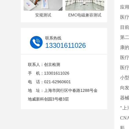
应
安规测试
EMC电磁兼容测试
医
目
第
联系热线
13301611026
康
医
联系人：创京检测
医
手 机：13301611026
小
电 话：021-62960601
向
地 址：上海市闵行区中春路1288号金
器
地威新科创园3号楼3层
"上
CN
影