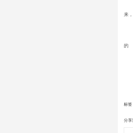
和
来
的
赞
标签
分享