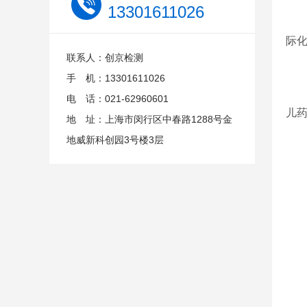
13301611026
商
际
联系人：创京检测
手 机：13301611026
队
电 话：021-62960601
儿
地 址：上海市闵行区中春路1288号金
地威新科创园3号楼3层
或