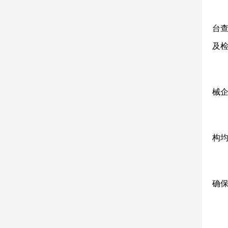
台
及
械
构
确