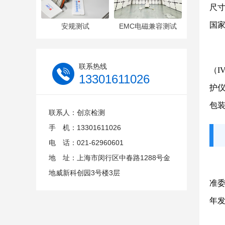
尺寸
国
安规测试
EMC电磁兼容测试
联系热线
（I
13301611026
护
包
联系人：创京检测
手 机：13301611026
电 话：021-62960601
地 址：上海市闵行区中春路1288号金
地威新科创园3号楼3层
准委
年发