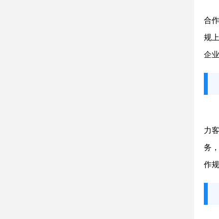
合作
规
企
力
务
作