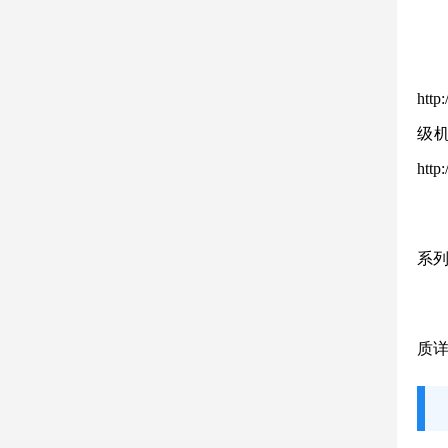
htt
级机构
http
系
质