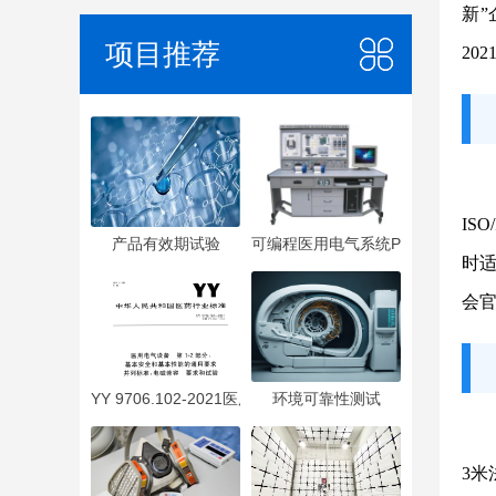
新”
项目推荐
20
IS
产品有效期试验
可编程医用电气系统PEMS
时适
会官网
YY 9706.102-2021医用电气设备 第1-2部分：基本安全
环境可靠性测试
3米