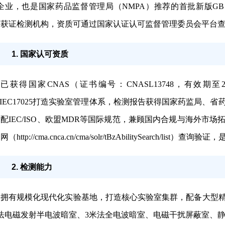
企业，也是国家药品监督管理局（NMPA）推荐的首批新版GB 9706系列
21获证检测机构，资质可通过国家认证认可监督管理委员会平台
1. 国家认可资质
已获得国家CNAS（证书编号：CNASL13748，有效期至
O/IEC17025打造实验室管理体系，检测报告获得国家药监局
配IEC/ISO、欧盟MDR等国际规范，兼顾国内合规与海外市
（http://cma.cnca.cn/cma/solr/tBzAbilitySearch
2. 检测能力
和基本性能的通用要求 并列标准：···
拥有规模化现代化实验基地，打造核心实验室集群，配备大型精
法电磁发射半电波暗室、3米法全电波暗室、电磁干扰屏蔽室、静