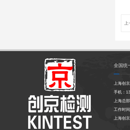
上
全国统
上海创京
手机：133
上海总部
工作时间：
上海创