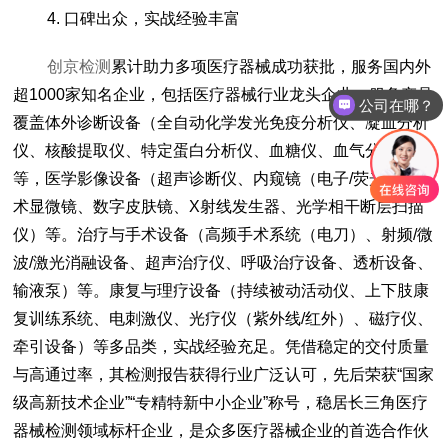
4. 口碑出众，实战经验丰富
创京检测
累计助力多项医疗器械成功获批，服务国内外
超1000家知名企业，包括医疗器械行业龙头企业，服务产品
公司在哪？
覆盖体外诊断设备（全自动化学发光免疫分析仪、凝血分析
仪、核酸提取仪、特定蛋白分析仪、血糖仪、血气分析仪）
等，医学影像设备（超声诊断仪、内窥镜（电子/荧光）、手
术显微镜、数字皮肤镜、X射线发生器、光学相干断层扫描
仪）等。治疗与手术设备（高频手术系统（电刀）、射频/微
波/激光消融设备、超声治疗仪、呼吸治疗设备、透析设备、
输液泵）等。康复与理疗设备（持续被动活动仪、上下肢康
复训练系统、电刺激仪、光疗仪（紫外线/红外）、磁疗仪、
牵引设备）等多品类，实战经验充足。凭借稳定的交付质量
与高通过率，其检测报告获得行业广泛认可，先后荣获“国家
级高新技术企业”“专精特新中小企业”称号，稳居长三角医疗
器械检测领域标杆企业，是众多医疗器械企业的首选合作伙