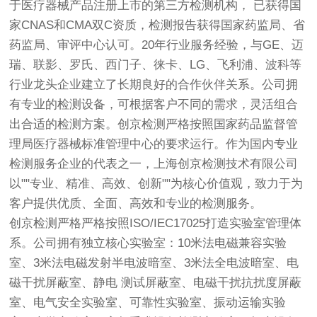
于
医疗器械
产品注册上市的第三方检测机构， 已获得国
家CNAS和CMA双C资质，检测报告获得国家药监局、省
药监局、审评中心认可。20年行业服务经验，与GE、迈
瑞、联影、罗氏、西门子、徕卡、LG、飞利浦、波科等
行业龙头企业建立了长期良好的合作伙伴关系。公司拥
有专业的检测设备，可根据客户不同的需求，灵活组合
出合适的检测方案。
创京检测
严格按照国家药品监督管
理局
医疗器械
标准管理中心的要求运行。作为国内专业
检测服务企业的代表之一，上海
创京检测
技术有限公司
以""专业、精准、高效、创新""为核心价值观，致力于为
客户提供优质、全面、高效和专业的检测服务。
创京检测
严格严格按照ISO/IEC17025打造实验室管理体
系。公司拥有独立核心实验室：10米法电磁兼容实验
室、3米法电磁发射半电波暗室、3米法全电波暗室、电
磁干扰屏蔽室、静电 测试屏蔽室、电磁干扰抗扰度屏蔽
室、电气安全实验室、可靠性实验室、振动运输实验