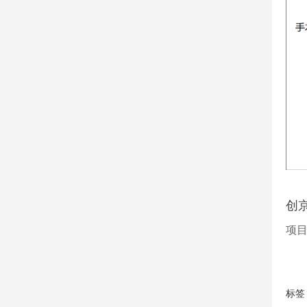
创
项
标签